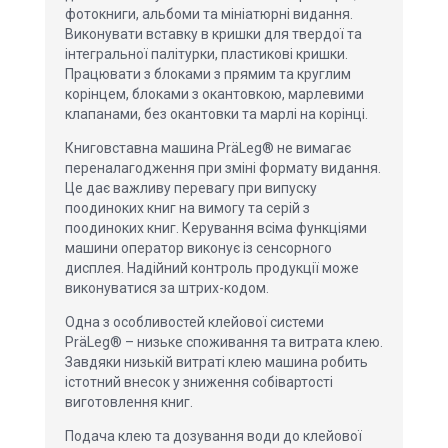
фотокниги, альбоми та мініатюрні видання.
Виконувати вставку в кришки для твердої та
інтегральної палітурки, пластикові кришки.
Працювати з блоками з прямим та круглим
корінцем, блоками з окантовкою, марлевими
клапанами, без окантовки та марлі на корінці.
Книговставна машина PräLeg® не вимагає
переналагодження при зміні формату видання.
Це дає важливу перевагу при випуску
поодиноких книг на вимогу та серій з
поодиноких книг. Керування всіма функціями
машини оператор виконує із сенсорного
дисплея. Надійний контроль продукції може
виконуватися за штрих-кодом.
Одна з особливостей клейової системи
PräLeg® – низьке споживання та витрата клею.
Завдяки низькій витраті клею машина робить
істотний внесок у зниження собівартості
виготовлення книг.
Подача клею та дозування води до клейової