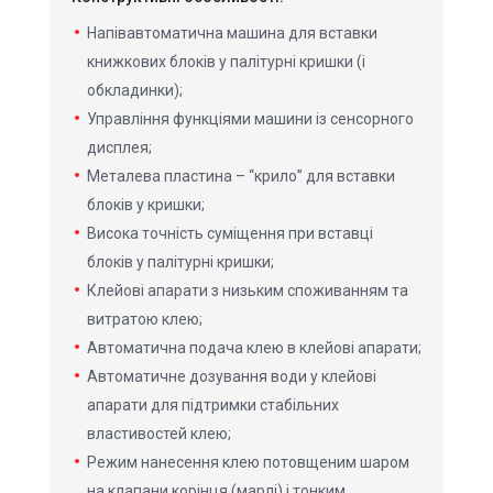
Напівавтоматична машина для вставки
книжкових блоків у палітурні кришки (і
обкладинки);
Управління функціями машини із сенсорного
дисплея;
Металева пластина – “крило” для вставки
блоків у кришки;
Висока точність суміщення при вставці
блоків у палітурні кришки;
Клейові апарати з низьким споживанням та
витратою клею;
Автоматична подача клею в клейові апарати;
Автоматичне дозування води у клейові
апарати для підтримки стабільних
властивостей клею;
Режим нанесення клею потовщеним шаром
на клапани корінця (марлі) і тонким