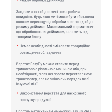
Режим обробки двійником
Завдяки значній довжині ножа робоча
швидкість будь-якої миті може бути збільшена
шляхом переходу від обробки книг по одній до
режиму двійників. Максимальний формат книг,
що обробляються двійником, залежить від
товщини блоку.
Немає необхідності змінювати традиційне
розміщення обладнання
Верстат EasyFly можна ставити перед
триножовою різальною машиною або, при
необхідності, після неї просто переставляючи
транспортер, але не змінюючи порядок всієї
існуючої лінії.
Використання верстата для наскрізного
пропуску продукції
Простим натисканням на кнопку Easy Fly PRO