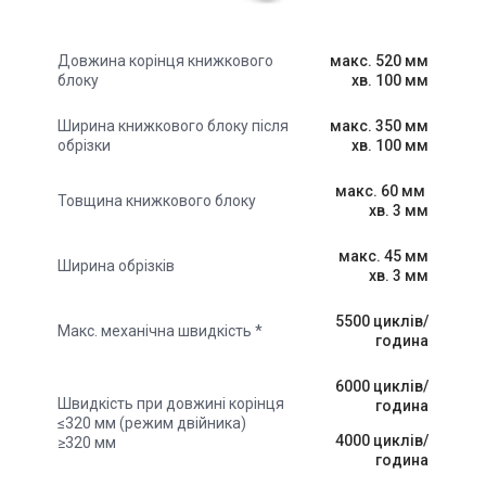
макс. 520 мм
Довжина корінця книжкового
хв. 100 мм
блоку
макс. 350 мм
Ширина книжкового блоку після
хв. 100 мм
обрізки
макс. 60 мм
Товщина книжкового блоку
хв. 3 мм
макс. 45 мм
Ширина обрізків
хв. 3 мм
5500 циклів/
Макс. механічна швидкість *
година
6000 циклів/
Швидкість при довжині корінця
година
≤320 мм (режим двійника)
4000 циклів/
≥320 мм
година