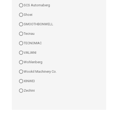
SCS Automaberg
Shoei
SMOOTHBONWELL
Tecnau
TECNOMAC
VALIANI
Wohlenberg
Wookil Machinery Co.
XINWEI
Zechini