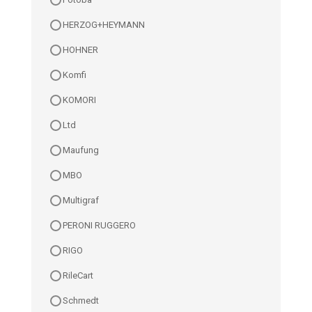
HERZOG+HEYMANN
HOHNER
Komfi
KOMORI
Ltd
Maufung
MBO
Multigraf
PERONI RUGGERO
RIGO
RileCart
Schmedt