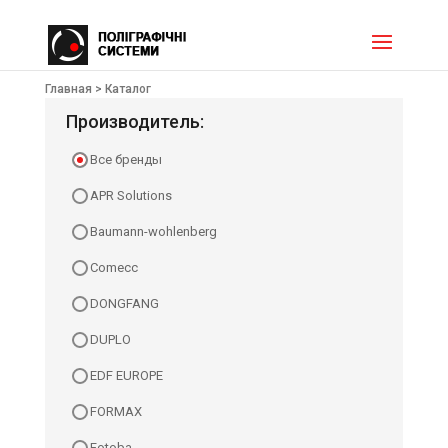
Главная >
Каталог
Производитель:
Все бренды
APR Solutions
Baumann-wohlenberg
Comecc
DONGFANG
DUPLO
EDF EUROPE
FORMAX
Fotoba