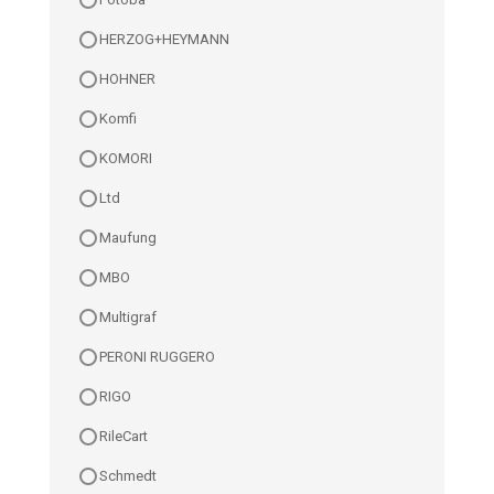
HERZOG+HEYMANN
HOHNER
Komfi
KOMORI
Ltd
Maufung
MBO
Multigraf
PERONI RUGGERO
RIGO
RileCart
Schmedt