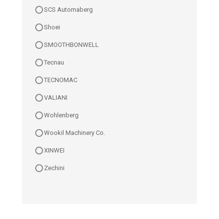
SCS Automaberg
Shoei
SMOOTHBONWELL
Tecnau
TECNOMAC
VALIANI
Wohlenberg
Wookil Machinery Co.
XINWEI
Zechini