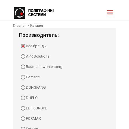
Главная >
Каталог
Производитель:
Все бренды
APR Solutions
Baumann-wohlenberg
Comecc
DONGFANG
DUPLO
EDF EUROPE
FORMAX
Fotoba