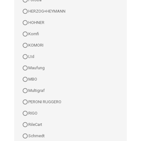
HERZOG+HEYMANN
HOHNER
Komfi
KOMORI
Ltd
Maufung
MBO
Multigraf
PERONI RUGGERO
RIGO
RileCart
Schmedt