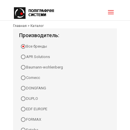
Главная >
Каталог
Производитель:
Все бренды
APR Solutions
Baumann-wohlenberg
Comecc
DONGFANG
DUPLO
EDF EUROPE
FORMAX
Fotoba