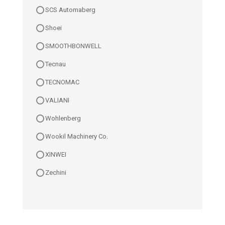
SCS Automaberg
Shoei
SMOOTHBONWELL
Tecnau
TECNOMAC
VALIANI
Wohlenberg
Wookil Machinery Co.
XINWEI
Zechini