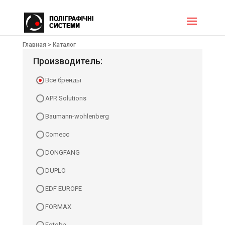
Главная >
Каталог
Производитель:
Все бренды
APR Solutions
Baumann-wohlenberg
Comecc
DONGFANG
DUPLO
EDF EUROPE
FORMAX
Fotoba