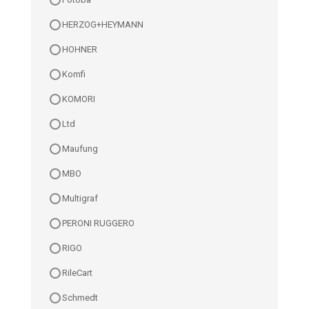
HERZOG+HEYMANN
HOHNER
Komfi
KOMORI
Ltd
Maufung
MBO
Multigraf
PERONI RUGGERO
RIGO
RileCart
Schmedt