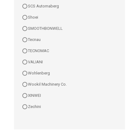
SCS Automaberg
Shoei
SMOOTHBONWELL
Tecnau
TECNOMAC
VALIANI
Wohlenberg
Wookil Machinery Co.
XINWEI
Zechini